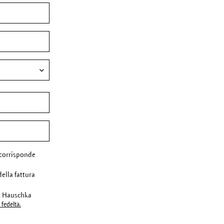
corrisponde
della fattura
r. Hauschka
fedeltà.