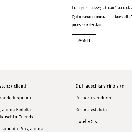
I campi contrassegnati con * sono obb
Qui
troverai informazioni relative alla 
protezione dei dati.
AVANTI
stenza clienti
Dr. Hauschka vicino a te
ande frequenti
Ricerca rivenditori
gramma Fedeltà
Ricerca estetista
Hauschka Friends
Hotel e Spa
olamento Programma