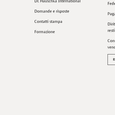
Dr. Hauschka International
Fede
Domande e risposte
Pag
Contatti stampa
Diri
rest
Formazione
Cond
vend
R
Facebook
Instagram