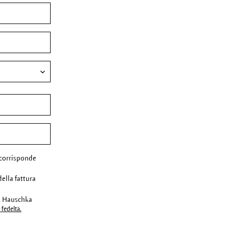
corrisponde
della fattura
r. Hauschka
fedeltà.