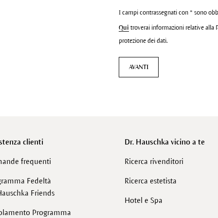
I campi contrassegnati con * sono obb
Qui
troverai informazioni relative alla 
protezione dei dati.
AVANTI
stenza clienti
Dr. Hauschka vicino a te
ande frequenti
Ricerca rivenditori
gramma Fedeltà
Ricerca estetista
Hauschka Friends
Hotel e Spa
olamento Programma