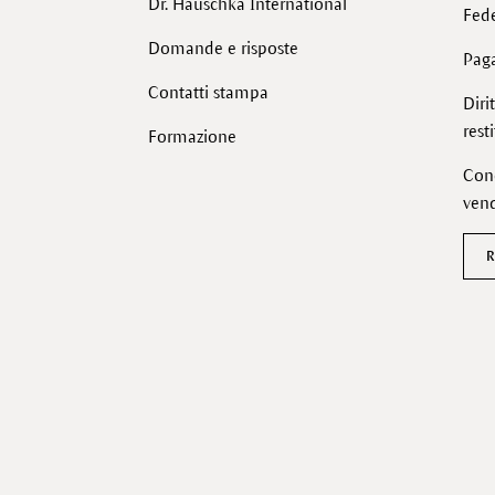
Dr. Hauschka International
Fede
Domande e risposte
Pag
Contatti stampa
Diri
rest
Formazione
Cond
vend
R
Facebook
Instagram