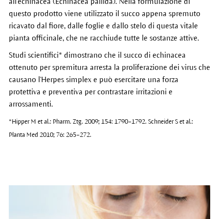
all'echinacea (Echinacea pallida). Nella formulazione di
questo prodotto viene utilizzato il succo appena spremuto
ricavato dal fiore, dalle foglie e dallo stelo di questa vitale
pianta officinale, che ne racchiude tutte le sostanze attive.
Studi scientifici* dimostrano che il succo di echinacea
ottenuto per spremitura arresta la proliferazione dei virus che
causano l'Herpes simplex e può esercitare una forza
protettiva e preventiva per contrastare irritazioni e
arrossamenti.
*Hipper M et al.: Pharm. Ztg. 2009; 154: 1790–1792. Schneider S et al.:
Planta Med 2010; 76: 265–272.