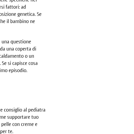
i fattori: ad
osizione genetica. Se
che il bambino ne
ce una questione
, da una coperta di
riscaldamento o un
 Se si capisce cosa
simo episodio.
 consiglio al pediatra
 come supportare tuo
a pelle con creme e
per te.