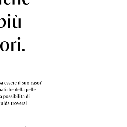
più
ori.
a essere il suo caso?
matiche della pelle
 possibilità di
guida troverai