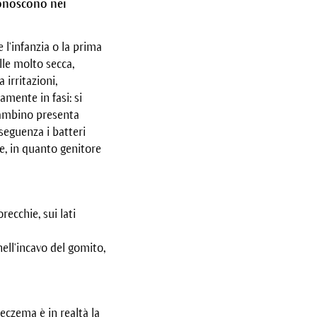
conoscono nei
 l'infanzia o la prima
le molto secca,
irritazioni,
mente in fasi: si
 bambino presenta
nseguenza i batteri
e, in quanto genitore
ecchie, sui lati
nell'incavo del gomito,
eczema è in realtà la