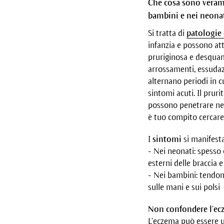
Che cosa sono verame
bambini e nei neona
Si tratta di
patologie
infanzia e possono at
pruriginosa e desquama
arrossamenti, essudaz
alternano periodi in c
sintomi acuti. Il prur
possono penetrare nell
è tuo compito cercare 
I
sintomi
si manifesta
- Nei neonati: spesso 
esterni delle braccia 
- Nei bambini: tendono
sulle mani e sui polsi
Non confondere l’ecz
L’eczema può essere u