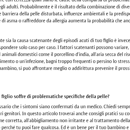
li adulti. Probabilmente è il risultato della combinazione di divers
barriera della pelle disturbata, influenze ambientali e la predisp
e di asma o raffreddore da allergia aumenta la probabilità che an
e sia la causa scatenante degli episodi acuti di tuo figlio è inve
rispondere solo caso per caso. I fattori scatenanti possono variare
d animali domestici come il porcellino d’india, all'aria secca del 
imento o un'infezione, bagni troppo frequenti o persino lo stress.
bambino, si può affrontare meglio o addirittura prevenire il pros
 figlio soffre di problematiche specifiche della pelle?
ssario che i sintomi siano confermati da un medico. Chiedi sempre
ltri genitori. In questo articolo troverai anche consigli pratici su
ione corretta, all'abbigliamento non irritante e al trattamento dell
 perché tu puoi fare qualcosa. Ed è un bene per il tuo bambino e 