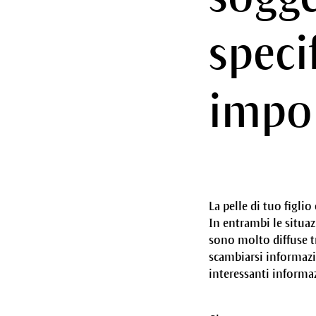
speci
impor
La pelle di tuo figli
In entrambi le situaz
sono molto diffuse tr
scambiarsi informazio
interessanti informaz