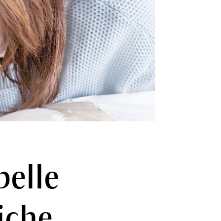
pelle
iche