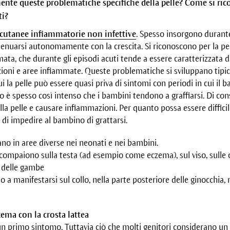
nte queste problematiche specifiche della pelle? Come si ri
ti?
 cutanee infiammatorie non infettive
. Spesso insorgono durante
tenuarsi autonomamente con la crescita. Si riconoscono per la pel
ta, che durante gli episodi acuti tende a essere caratterizzata da 
ioni e aree infiammate. Queste problematiche si sviluppano tipica
ui la pelle può essere quasi priva di sintomi con periodi in cui il
ito è spesso così intenso che i bambini tendono a graffiarsi. Di co
a pelle e causare infiammazioni. Per quanto possa essere difficil
di impedire al bambino di grattarsi.
no in aree diverse nei neonati e nei bambini.
compaiono sulla testa (ad esempio come eczema), sul viso, sulle or
e delle gambe
 a manifestarsi sul collo, nella parte posteriore delle ginocchia, 
ema con la crosta lattea
n primo sintomo. Tuttavia ciò che molti genitori considerano un 