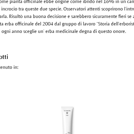
come pianta officinale ebbe origine come ibrido nel 1696 in un ca
ncrocio tra queste due specie. Osservatori attenti scoprirono l’int
ivarla. Risultò una buona decisione e sarebbero sicuramente fieri se
ta erba officinale del 2004 dal gruppo di lavoro “Storia dell’erboris
e ogni anno sceglie un’ erba medicinale degna di questo onore.
otti
tenuto in: