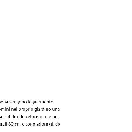
 appena vengono leggermente
semini nel proprio giardino una
ta si diffonde velocemente per
0 agli 80 cm e sono adornati, da