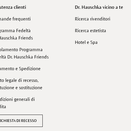
stenza clienti
Dr. Hauschka vicino a te
ande frequenti
Ricerca rivenditori
gramma Fedeltà
Ricerca estetista
Hauschka Friends
Hotel e Spa
olamento Programma
ltà Dr. Hauschka Friends
amento e Spedizione
tto legale di recesso,
ituzione e sostituzione
izioni generali di
ita
ICHIESTA DI RECESSO