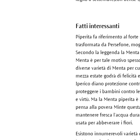
Fatti interessanti
Piperita fa riferimento al fort
trasformata da Persefone, mogli
Secondo la leggenda la Menta p
Menta è per tale motivo spesso
diverse varietà di Menta per cu
mezza estate godrà di felicità 
Iperico diano protezione contro
proteggere i bambini contro le
e virtù. Ma la Menta piperita 
pensa alla povera Minte questa
mantenere fresca l’acqua duran
usata per abbeverare i fiori.
Esistono innumerevoli varietà