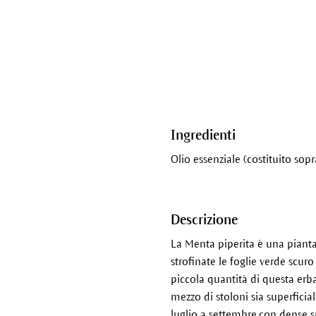
Ingredienti
Olio essenziale (costituito sop
Descrizione
La Menta piperita è una piant
strofinate le foglie verde scur
piccola quantità di questa erb
mezzo di stoloni sia superficia
luglio a settembre,con dense sp