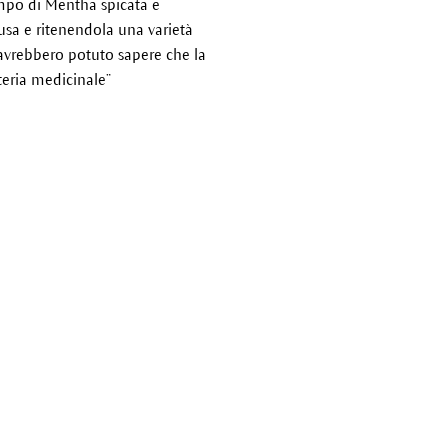
mpo di Mentha spicata e
rusa e ritenendola una varietà
 avrebbero potuto sapere che la
teria medicinale”