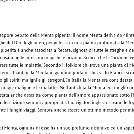
e sapore pepato della Menta piperita; il nome Menta deriva da Minte 
e del Dio degli inferi, per gelosia in una pianta profumata: la Men
iperita è anche associata a Recate, signora di tutte le streghe e de
 usata nelle infusioni magiche e pozioni. Si dice che la “pozione v
rare tutte le malattie. Secondo il folklore chi trova una pianta di M
eterna. Piantare la Menta in giardino porta ricchezza. In Francia si
 gli spiriti maligni e gli stregoni. In Italia la Menta era considerat
 magie maligne e le malattie. Nell’antichità la Menta era meglio 
è stata anche descritta come pianta dell’amore appassionato sotto l
 descrizione sembra appropriata. I navigatori inglesi usavano le fog
te i lunghi viaggi. Sembra anche essere un ottimo metodo per migl
 di Menta, ognuna di esse ha un suo profumo distintivo ed un aspe