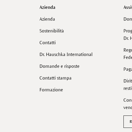
Azienda
Assi
Azienda
Dom
Sostenibilità
Pro
Dr. 
Contatti
Reg
Dr. Hauschka International
Fede
Domande e risposte
Pag
Contatti stampa
Diri
rest
Formazione
Cond
vend
R