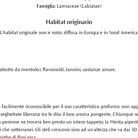
Famiglia:
Lamiaceae (Labiatae)
Habitat originario
L’habitat originale non è noto; diffusa in Europa e in Nord America
rattutto da mentolo), flavonoidi, tannini, sostanze amare.
a facilmente riconoscibile per il suo caratteristico profumo: non
o seghettate liberano tra le dita il loro aroma pungente. Chiunque 
a perenne ne troverà ben presto un intero tappeto; la Menta piperi
li che sotterranei. Gli steli crescono sino ad un’altezza che va dai 3
ighe di fiori rosa.