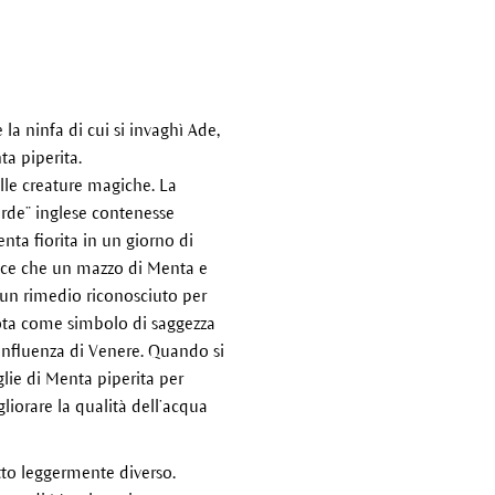
la ninfa di cui si invaghì Ade,
ta piperita.
lle creature magiche. La
erde” inglese contenesse
enta fiorita in un giorno di
 dice che un mazzo di Menta e
a un rimedio riconosciuto per
nota come simbolo di saggezza
’influenza di Venere. Quando si
lie di Menta piperita per
iorare la qualità dell’acqua
tto leggermente diverso.