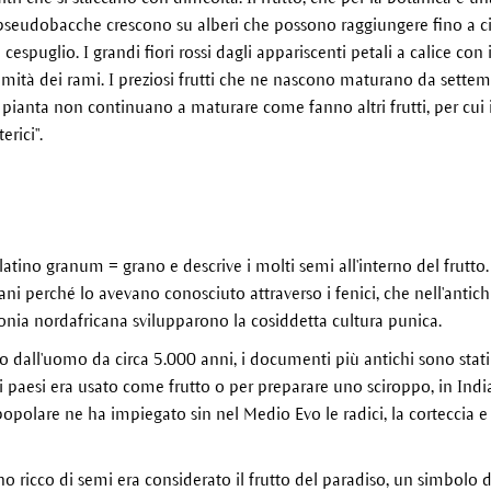
 pseudobacche crescono su alberi che possono raggiungere fino a c
cespuglio. I grandi fiori rossi dagli appariscenti petali a calice con
emità dei rami. I preziosi frutti che ne nascono maturano da settemb
a pianta non continuano a maturare come fanno altri frutti, per cui 
erici".
tino granum = grano e descrive i molti semi all'interno del frutto.
 perché lo avevano conosciuto attraverso i fenici, che nell'antichi
lonia nordafricana svilupparono la cosiddetta cultura punica.
o dall'uomo da circa 5.000 anni, i documenti più antichi sono stati 
 paesi era usato come frutto o per preparare uno sciroppo, in India
popolare ne ha impiegato sin nel Medio Evo le radici, la corteccia 
no ricco di semi era considerato il frutto del paradiso, un simbolo di