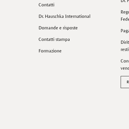
Dr. 
Contatti
Reg
Dr. Hauschka International
Fede
Domande e risposte
Pag
Contatti stampa
Diri
rest
Formazione
Cond
vend
R
Facebook
Instagram