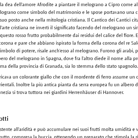
la dea dell'amore Afrodite a piantare il melograno a Cipro come al
ograno come simbolo del matrimonio e le spose portavano una cor
suo posto anche nella mitologia cristiana. Il Cantico dei Cantici c
l'arte cristiana ne invertì il significato facendo del melograno un si
questo rosso frutto probabilmente dai residui del calice del fiore. Es
rona e pare che abbiano ispirato la forma della corona del re Sal
bolo di potere, risale anch'esso al melograno. Furono gli arabi, 
bero del melograno in Spagna, dove fra l'altro diede il nome alla pr
mma della provincia di Granada, sia lo stemma dello stato spagnolo.
ricava un colorante giallo che con il mordente di ferro assume un 
ientali. Inoltre la più antica pianta da serra europea fu un albero 
nezia si trova tuttora nei giardini Herrenhäuser di Hannover.
otti
tente all'aridità e può accumulare nei suoi frutti molta umidità e v
rutto, compresa la buccia, ottenendo un preparato che stimola la ri