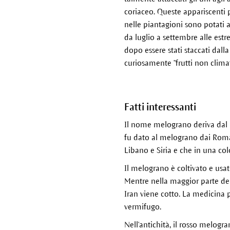
coriaceo. Queste appariscenti
nelle piantagioni sono potati a 
da luglio a settembre alle estr
dopo essere stati staccati dall
curiosamente "frutti non climat
Fatti interessanti
Il nome melograno deriva dal la
fu dato al melograno dai Romani
Libano e Siria e che in una co
Il melograno è coltivato e usat
Mentre nella maggior parte dei
Iran viene cotto. La medicina 
vermifugo.
Nell'antichità, il rosso melogra