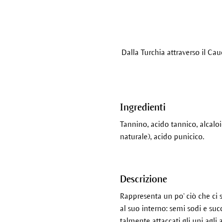
Dalla Turchia attraverso il Ca
Ingredienti
Tannino, acido tannico, alcaloi
naturale), acido punicico.
Descrizione
Rappresenta un po' ciò che ci s
al suo interno: semi sodi e suc
talmente attaccati gli uni agli 