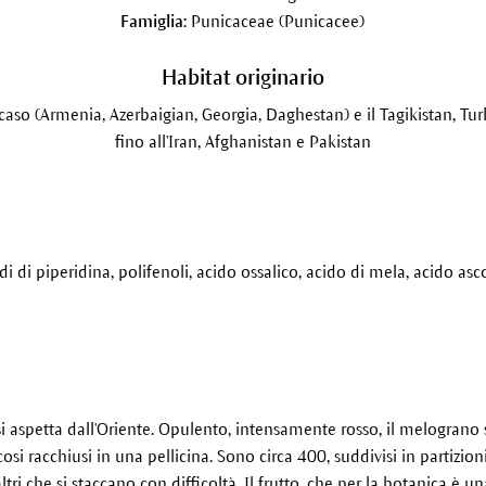
Famiglia:
Punicaceae (Punicacee)
Habitat originario
ucaso (Armenia, Azerbaigian, Georgia, Daghestan) e il Tagikistan, T
fino all'Iran, Afghanistan e Pakistan
di di piperidina, polifenoli, acido ossalico, acido di mela, acido as
i aspetta dall'Oriente. Opulento, intensamente rosso, il melograno s
cosi racchiusi in una pellicina. Sono circa 400, suddivisi in partizi
altri che si staccano con difficoltà. Il frutto, che per la botanica 