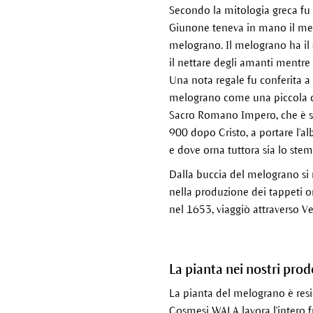
Secondo la mitologia greca fu 
Giunone teneva in mano il mel
melograno. Il melograno ha il 
il nettare degli amanti mentre 
Una nota regale fu conferita a 
melograno come una piccola co
Sacro Romano Impero, che è sim
900 dopo Cristo, a portare l'al
e dove orna tuttora sia lo ste
Dalla buccia del melograno si 
nella produzione dei tappeti or
nel 1653, viaggiò attraverso Ve
La pianta nei nostri prod
La pianta del melograno è resis
Cosmesi WALA lavora l'intero f