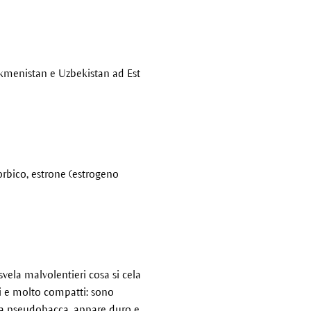
urkmenistan e Uzbekistan ad Est
corbico, estrone (estrogeno
vela malvolentieri cosa si cela
oni e molto compatti: sono
è una pseudobacca, appare duro e