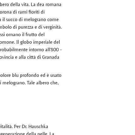
bero della vita. La dea romana
ona di rami fioriti di
ita il succo di melograno come
mbolo di purezza e di verginità.
si ornano il frutto del
omone. Il globo imperiale del
probabilmente intorno all'800 -
ovincia e alla città di Granada
colore blu profondo ed è usato
di melograno. Tale albero che,
italità. Per Dr. Hauschka
generazione della pelle. La