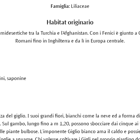
Famiglia:
Liliaceae
Habitat originario
desertiche tra la Turchia e l’Afghanistan. Con i Fenici è giunto a 
Romani fino in Inghilterra e da lì in Europa centrale.
gini, saponine
za del giglio. I suoi grandi fiori, bianchi come la neve ed a forma d
o. Sul gambo, lungo fino a m 1,20, possono sbocciare dai cinque ai 
alle piante bulbose. L’imponente Giglio bianco ama il caldo e poss
 foglie a squame. Chi volesse coltivare i Gigli nel proprio giardino d