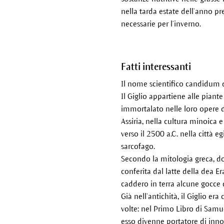
nella tarda estate dell’anno pr
necessarie per l’inverno.
Fatti interessanti
Il nome scientifico candidum d
Il Giglio appartiene alle pian
immortalato nelle loro opere d’
Assiria, nella cultura minoica
verso il 2500 a.C. nella città 
sarcofago.
Secondo la mitologia greca, do
conferita dal latte della dea 
caddero in terra alcune gocce di
Già nell’antichità, il Giglio er
volte: nel Primo Libro di Samu
esso divenne portatore di inno