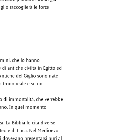
lio raccoglierà le forze
omini, che lo hanno
di antiche civiltà in Egitto ed
antiche del Giglio sono nate
n trono reale e su un
o di immortalità, che verrebbe
o seno. In quel momento
za. La Bibbia lo cita diverse
atteo e di Luca. Nel Medioevo
i dovevano presentarsi puri al