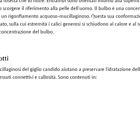
 rosetta che lo nutre. Entrambi sono orientati intorno alla superfici
 scorgere il riferimento alla pelle dell’uomo. Il bulbo è una concen
ome un rigonfiamento acquoso-mucillaginoso. Questa sua conformazi
o, sulla cui estremità i calici generosi si schiudono al calore e al so
 concentrazione del bulbo.
otti
ucillaginosi del giglio candido aiutano a preservare l'idratazione del
essuti connettivi e callosità. Sono contenuti in: