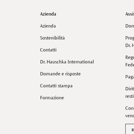
Azienda
Assi
Azienda
Dom
Sostenibilità
Pro
Dr. 
Contatti
Reg
Dr. Hauschka International
Fede
Domande e risposte
Pag
Contatti stampa
Diri
rest
Formazione
Cond
vend
R