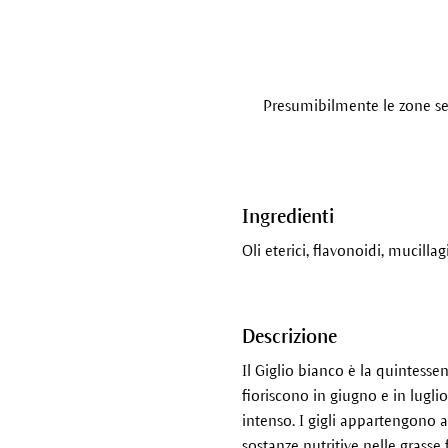
Presumibilmente le zone semi
Ingredienti
Oli eterici, flavonoidi, mucilla
Descrizione
Il Giglio bianco è la quintessen
fioriscono in giugno e in lugli
intenso. I gigli appartengono 
sostanze nutritive nelle grasse