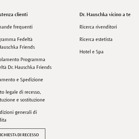
stenza clienti
Dr. Hauschka vicino a te
ande frequenti
Ricerca rivenditori
gramma Fedeltà
Ricerca estetista
Hauschka Friends
Hotel e Spa
olamento Programma
ltà Dr. Hauschka Friends
amento e Spedizione
tto legale di recesso,
ituzione e sostituzione
izioni generali di
ita
ICHIESTA DI RECESSO