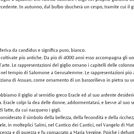
ecedente. In autunno, dal bulbo sbucherà un cespo, tramite cui il gig
eriva da candidus e significa puro, bianco.
te coltivate più antiche. Da più di 4000 anni esso accompagna gli u
arte. Le rappresentazioni del giglio ornano i capitelli delle colonne 
 e nel tempio di Salomone a Gerusalemme. Le rappresentazioni più 
egiziana di Assuan, come ornamento di un bassorilievo in pietra su u
bbiamo il giglio al semidio greco Eracle ed al suo ardente desideri
Era. Eracle colpì la dea delle donne, addormentatasi, e bevve al su
 latte, da cui nacquero i gigli.
a considerato il simbolo della bellezza, della fecondità e della ricchez
ele, in molteplici Salmi, nel Cantico dei Cantici, nel Vangelo di M
cenza e di purezza e fu consacrato a Maria Vergine. Poiché i defunt