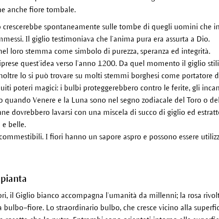
nne anche fiore tombale.
lio crescerebbe spontaneamente sulle tombe di quegli uomini che in 
messi. Il giglio testimoniava che l’anima pura era assurta a Dio.
 nel loro stemma come simbolo di purezza, speranza ed integrità.
prese quest’idea verso l’anno 1200. Da quel momento il giglio stilizz
Inoltre lo si può trovare su molti stemmi borghesi come portatore d
uiti poteri magici: i bulbi proteggerebbero contro le ferite, gli incan
nco quando Venere e la Luna sono nel segno zodiacale del Toro o del
onne dovrebbero lavarsi con una miscela di succo di giglio ed estratt
e belle.
no commestibili. I fiori hanno un sapore aspro e possono essere util
 pianta
ori, il Giglio bianco accompagna l’umanità da millenni; la rosa rivolta 
ità bulbo–fiore. Lo straordinario bulbo, che cresce vicino alla superfic