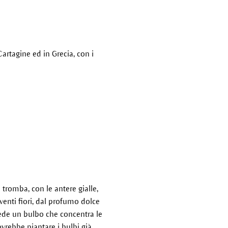
Cartagine ed in Grecia, con i
i tromba, con le antere gialle,
venti fiori, dal profumo dolce
iede un bulbo che concentra le
ovrebbe piantare i bulbi già