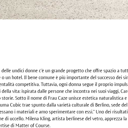
ri delle undici donne c’è un grande progetto che offre spazio a tutt
 o un hotel. Il bene comune è più importante del successo dei sin
talità competitiva. Tuttavia, ogni donna segue il proprio impulso
i della vita: ispirata dalle persone che incontra nei suoi viaggi, C
storie. Sotto il nome di Frau Caze unisce estetica naturalistica e
uma Cubic trae spunto dalla varietà culturale di Berlino, sede del
ressano i materiali e amo sperimentare con essi.” Uno dei risultat
di uccello. Milena Kling, artista berlinese del vetro, apprezza la 
ertise di Matter of Course.