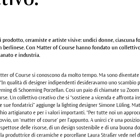
di prodotto, ceramiste e artiste visive: undici donne, ciascuna 
gn berlinese. Con Matter of Course hanno fondato un collettivo
gianato e industria.
tter of Course si conoscono da molto tempo. Ma sono diventate u
“In qualità di designer indipendenti desideravamo uno scambio più
ming di Schoeming Porzellan. Così un paio di chiamate su Zoom p
rse. Un collettivo creativo che si “sostiene a vicenda e affronta in
le sue fondatrici” aggiunge la lighting designer Simone Lüling. Mat
hio artigianato e per i valori importanti. “Per tutte noi un approc
ovvio, un ‘matter of course’ per l’appunto. A unirci c’è una posizi
ispettose delle risorse, di un design sostenibile e di una buona do
 la produttrice di ceramiche e porcellane Laura Straßer vede nel 