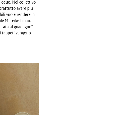
equo. Nel collettivo
prattutto avere più
bili vuole rendere la
ile Mareike Linau.
ntata al guadagno”,
oi tappeti vengono