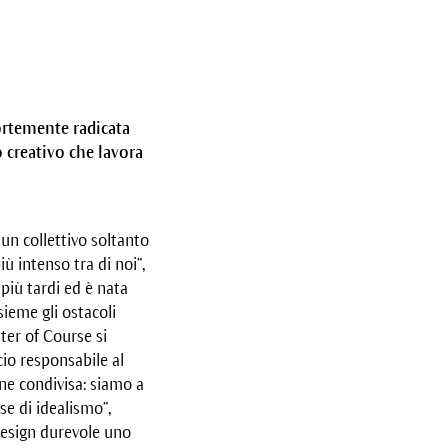
fortemente radicata
 creativo che lavora
n collettivo soltanto
 intenso tra di noi”,
iù tardi ed è nata
sieme gli ostacoli
ter of Course si
cio responsabile al
one condivisa: siamo a
se di idealismo”,
design durevole uno