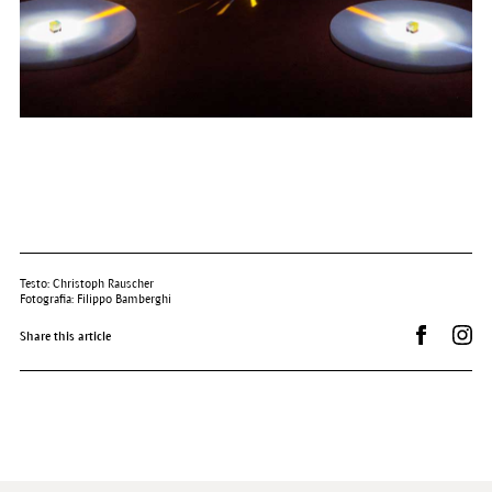
Testo: Christoph Rauscher
Fotografia: Filippo Bamberghi
Condividi 
Dr.
Share this article