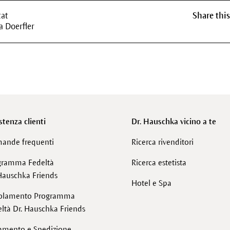
tat
Share this
a Doerfler
stenza clienti
Dr. Hauschka vicino a te
ande frequenti
Ricerca rivenditori
gramma Fedeltà
Ricerca estetista
Hauschka Friends
Hotel e Spa
olamento Programma
ltà Dr. Hauschka Friends
amento e Spedizione