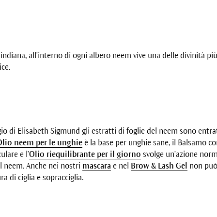
ndiana, all’interno di ogni albero neem vive una delle divinità più 
ice.
gio di Elisabeth Sigmund gli estratti di foglie del neem sono entrat
Olio neem per le unghie
è la base per unghie sane, il Balsamo co
ulare e l’
Olio riequilibrante per il giorno
svolge un’azione norm
l neem. Anche nei nostri
mascara
e nel
Brow & Lash Gel
non può
 di ciglia e sopracciglia.