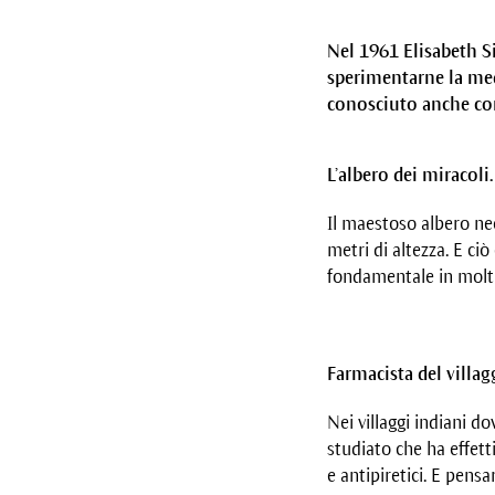
Nel 1961 Elisabeth S
sperimentarne la medi
conosciuto anche come
L’albero dei miracoli.
Il maestoso albero nee
metri di altezza. E ci
fondamentale in molti
Farmacista del villag
Nei villaggi indiani d
studiato che ha effetti
e antipiretici. E pensa