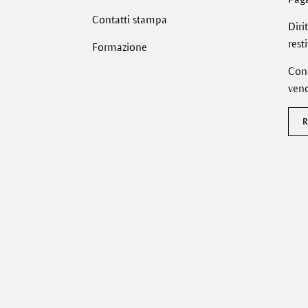
Contatti stampa
Diri
rest
Formazione
Cond
vend
R
Facebook
Instagram