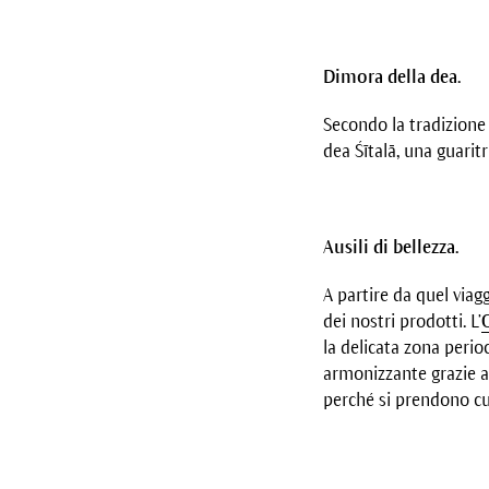
Dimora della dea.
Secondo la tradizione i
dea Śītalā, una guaritr
Ausili di bellezza.
A partire da quel viag
dei nostri prodotti. L’
la delicata zona perioc
armonizzante grazie a
perché si prendono cura