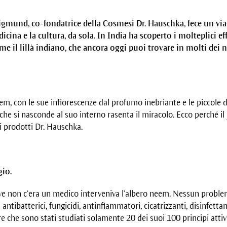
igmund, co-fondatrice della Cosmesi Dr. Hauschka, fece un via
cina e la cultura, da sola. In India ha scoperto i molteplici ef
 il lillà indiano, che ancora oggi puoi trovare in molti dei n
m, con le sue infiorescenze dal profumo inebriante e le piccole d
ò che si nasconde al suo interno rasenta il miracolo. Ecco perché il
 prodotti Dr. Hauschka.
gio.
ove non c’era un medico interveniva l’albero neem. Nessun problem
 antibatterici, fungicidi, antinfiammatori, cicatrizzanti, disinfet
re che sono stati studiati solamente 20 dei suoi 100 principi attivi