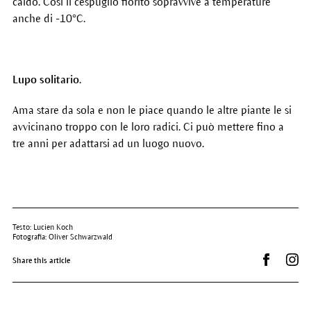
caldo. Così il cespuglio fiorito sopravvive a temperature
anche di -10°C.
Lupo solitario.
Ama stare da sola e non le piace quando le altre piante le si
avvicinano troppo con le loro radici. Ci può mettere fino a
tre anni per adattarsi ad un luogo nuovo.
Testo: Lucien Koch
Fotografia: Oliver Schwarzwald
Condividi 
Dr.
Share this article